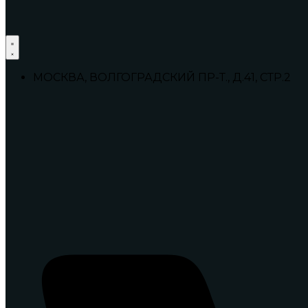
МОСКВА, ВОЛГОГРАДСКИЙ ПР-Т., Д.41, СТР.2