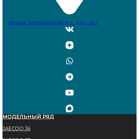
Москва, Волгоградский пр-т., д.41, стр.2
МОДЕЛЬНЫЙ РЯД
JAECOO J6