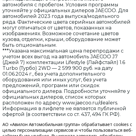
автомобиля с пробегом. Условия программы
уточняйте у официальных дилеров JAECOO. Для
автомобилей 2023 года выпуска/модельного
ряда. Фактические цвета серийных автомобилей
могут отличаться от цветов, показанных на
изображениях. Возможное сочетание цветов
кузова, отделки, крыши, оборудование может
быть опциональным.
***Указана максимальная цена перепродажи с
учетом всех выгод на автомобиль JAECOO J7
(Джей 7) комплектации Lifestyle (Лайфстайл) 1.6
Turbo (Турбо) 2WD — 2 599 900 руб. на дату
01.06.2024 г., без учета дополнительного
оборудования или иных услуг, без учета
предложений, программ или скидок
официального дилера. Подробности уточняйте у
официальных дилеров, список которых
расположен по адресу www.jaecoo.ru/dealers.
Информация в лифлете не является публичной
офертой (в соответствии со ст. 437, 494 ГК РФ).
АО «Авилон Автомобильная группа» обрабатывает cookies с
целью персонализации сервисов и чтобы пользоваться веб-
сайтом было удобнее. Вы можете запретить обработку