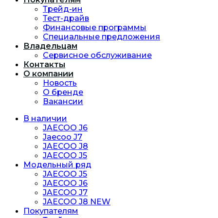
Трейд-ин
Тест-драйв
Финансовые программы
Специальные предложения
Владельцам
Сервисное обслуживание
Контакты
О компании
Новость
O бренде
Вакансии
В наличии
JAECOO J6
Jaecoo J7
JAECOO J8
JAECOO J5
Модельный ряд
JAECOO J5
JAECOO J6
JAECOO J7
JAECOO J8 NEW
Покупателям