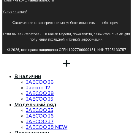
Политика конфиденциальности
Условия акций
Фактические характеристики могут быть изменены в любое время
Если вы заинтересованы в нашей модели, пожалуйста, свяжитесь с нами для
получения последней и точной информации.
© 2026, все права защищены ОГРН 1027700000151, ИНН 7705133757
В наличии
JAECOO J6
Jaecoo J7
JAECOO J8
JAECOO J5
Модельный ряд
JAECOO J5
JAECOO J6
JAECOO J7
JAECOO J8 NEW
Покупателям