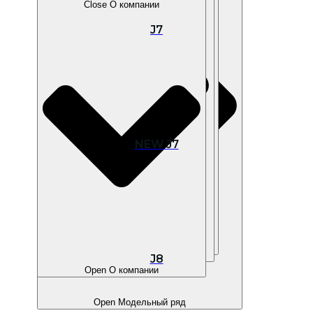
Close О компании
J7
Open В наличии
NEW J7
Open Покупателям
Open Владельцам
J8
Open О компании
Open Модельный ряд