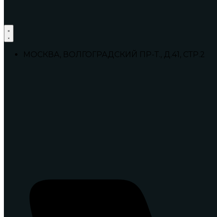
МОСКВА, ВОЛГОГРАДСКИЙ ПР-Т., Д.41, СТР.2