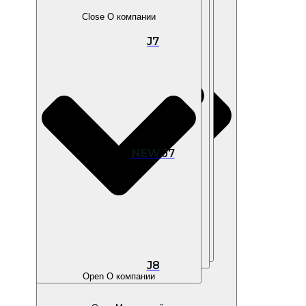
Close О компании
J7
Open В наличии
NEW J7
Open Покупателям
Open Владельцам
J8
Open О компании