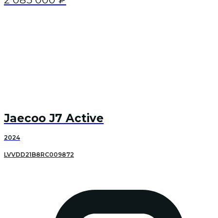
Jaecoo J7 Active
2024
LVVDD21B8RC009872