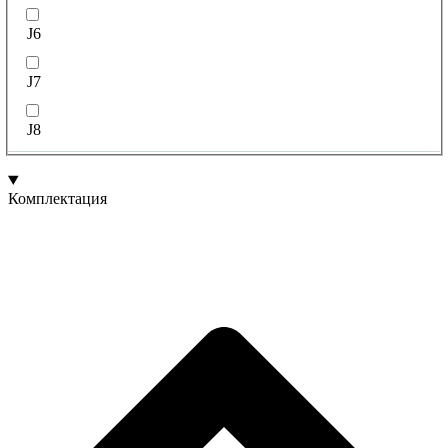
J6
J7
J8
Комплектация