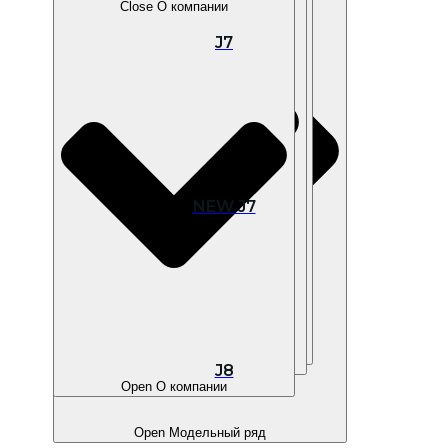
Close О компании
J7
Open В наличии
NEW J7
Open Покупателям
Open Владельцам
J8
Open О компании
Open Модельный ряд