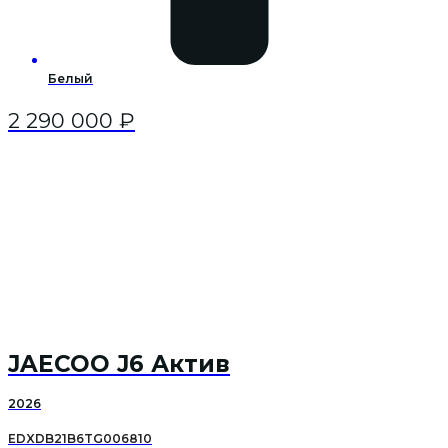
Белый
2 290 000
₽
JAECOO J6 Актив
2026
EDXDB21B6TG006810