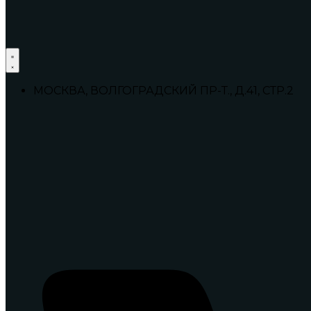
МОСКВА, ВОЛГОГРАДСКИЙ ПР-Т., Д.41, СТР.2