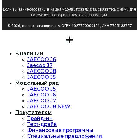
Если вы заинтересованы в нашей модели, пожалуйста, свяжитесь с нами для
получения последней и точной информации.
© 2026, все права защищены ОГРН 1027700000151, ИНН 7705133757
В наличии
JAECOO J6
Jaecoo J7
JAECOO J8
JAECOO J5
Модельный ряд
JAECOO J5
JAECOO J6
JAECOO J7
JAECOO J8 NEW
Покупателям
Трейд-ин
Тест-драйв
Финансовые программы
Специальные предложения