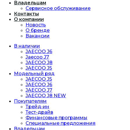
Владельцам
Сервисное обслуживание
Контакты
О компании
Новость
O бренде
Вакансии
В наличии
JAECOO J6
Jaecoo J7
JAECOO J8
JAECOO J5
Модельный ряд
JAECOO J5
JAECOO J6
JAECOO J7
JAECOO J8 NEW
Покупателям
Трейд-ин
Тест-драйв
Финансовые программы
Специальные предложения
Владельцам