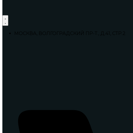
МОСКВА, ВОЛГОГРАДСКИЙ ПР-Т., Д.41, СТР.2