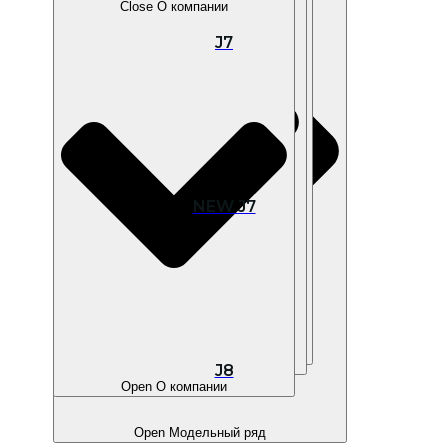
Close О компании
J7
Open В наличии
NEW J7
Open Покупателям
Open Владельцам
J8
Open О компании
Open Модельный ряд