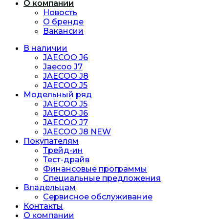
О компании
Новость
O бренде
Вакансии
В наличии
JAECOO J6
Jaecoo J7
JAECOO J8
JAECOO J5
Модельный ряд
JAECOO J5
JAECOO J6
JAECOO J7
JAECOO J8 NEW
Покупателям
Трейд-ин
Тест-драйв
Финансовые программы
Специальные предложения
Владельцам
Сервисное обслуживание
Контакты
О компании