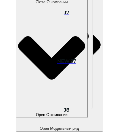
Close О компании
J7
Open В наличии
NEW J7
Open Покупателям
Open Владельцам
J8
Open О компании
Open Модельный ряд