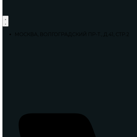
МОСКВА, ВОЛГОГРАДСКИЙ ПР-Т., Д.41, СТР.2