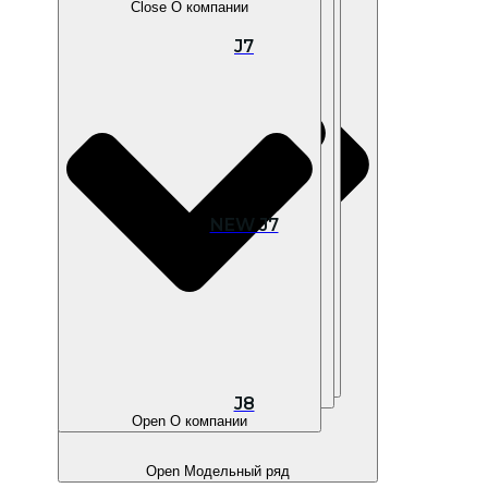
Close О компании
J7
Open В наличии
NEW J7
Open Покупателям
Open Владельцам
J8
Open О компании
Open Модельный ряд