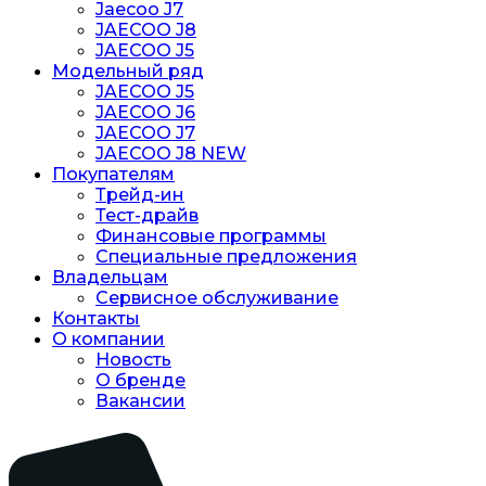
Jaecoo J7
JAECOO J8
JAECOO J5
Модельный ряд
JAECOO J5
JAECOO J6
JAECOO J7
JAECOO J8 NEW
Покупателям
Трейд-ин
Тест-драйв
Финансовые программы
Специальные предложения
Владельцам
Сервисное обслуживание
Контакты
О компании
Новость
O бренде
Вакансии