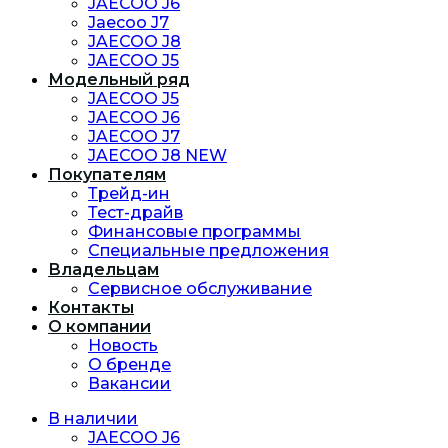
JAECOO J6
Jaecoo J7
JAECOO J8
JAECOO J5
Модельный ряд
JAECOO J5
JAECOO J6
JAECOO J7
JAECOO J8 NEW
Покупателям
Трейд-ин
Тест-драйв
Финансовые программы
Специальные предложения
Владельцам
Сервисное обслуживание
Контакты
О компании
Новость
O бренде
Вакансии
В наличии
JAECOO J6