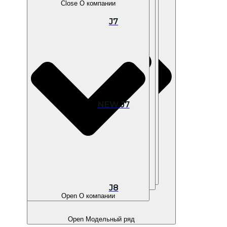
Close О компании
J7
Open В наличии
NEW J7
Open Покупателям
Open Владельцам
J8
Open О компании
Open Модельный ряд