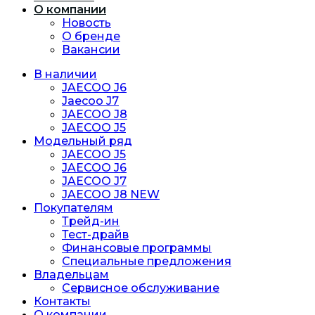
О компании
Новость
O бренде
Вакансии
В наличии
JAECOO J6
Jaecoo J7
JAECOO J8
JAECOO J5
Модельный ряд
JAECOO J5
JAECOO J6
JAECOO J7
JAECOO J8 NEW
Покупателям
Трейд-ин
Тест-драйв
Финансовые программы
Специальные предложения
Владельцам
Сервисное обслуживание
Контакты
О компании