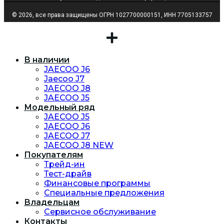
© 2026, все права защищены ОГРН 1027700000151, ИНН 7705133757
В наличии
JAECOO J6
Jaecoo J7
JAECOO J8
JAECOO J5
Модельный ряд
JAECOO J5
JAECOO J6
JAECOO J7
JAECOO J8 NEW
Покупателям
Трейд-ин
Тест-драйв
Финансовые программы
Специальные предложения
Владельцам
Сервисное обслуживание
Контакты