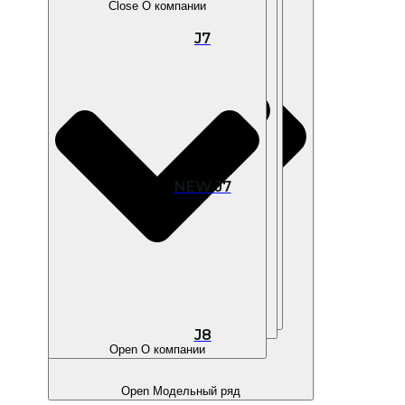
Close О компании
J7
Open В наличии
NEW J7
Open Покупателям
Open Владельцам
J8
Open О компании
Open Модельный ряд