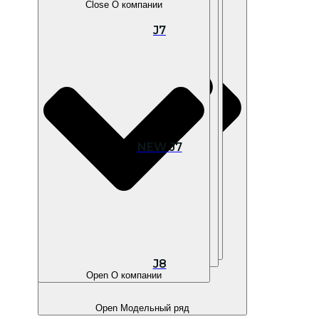
Close О компании
J7
Open В наличии
NEW J7
Open Покупателям
Open Владельцам
J8
Open О компании
Open Модельный ряд