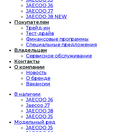
JAECOO J6
JAECOO J7
JAECOO J8 NEW
Покупателям
Трейд-ин
Тест-драйв
Финансовые программы
Специальные предложения
Владельцам
Сервисное обслуживание
Контакты
О компании
Новость
O бренде
Вакансии
В наличии
JAECOO J6
Jaecoo J7
JAECOO J8
JAECOO J5
Модельный ряд
JAECOO J5