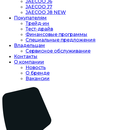
JAECOO J6
JAECOO J7
JAECOO J8 NEW
Покупателям
Трейд-ин
Тест-драйв
Финансовые программы
Специальные предложения
Владельцам
Сервисное обслуживание
Контакты
О компании
Новость
O бренде
Вакансии