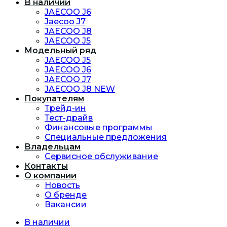
В наличии
JAECOO J6
Jaecoo J7
JAECOO J8
JAECOO J5
Модельный ряд
JAECOO J5
JAECOO J6
JAECOO J7
JAECOO J8 NEW
Покупателям
Трейд-ин
Тест-драйв
Финансовые программы
Специальные предложения
Владельцам
Сервисное обслуживание
Контакты
О компании
Новость
O бренде
Вакансии
В наличии