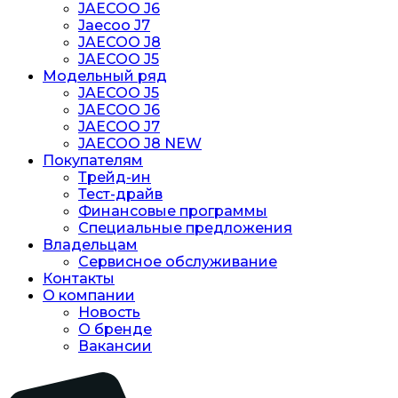
JAECOO J6
Jaecoo J7
JAECOO J8
JAECOO J5
Модельный ряд
JAECOO J5
JAECOO J6
JAECOO J7
JAECOO J8 NEW
Покупателям
Трейд-ин
Тест-драйв
Финансовые программы
Специальные предложения
Владельцам
Сервисное обслуживание
Контакты
О компании
Новость
O бренде
Вакансии