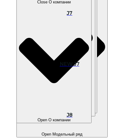
Close О компании
J7
Open В наличии
NEW J7
Open Покупателям
Open Владельцам
J8
Open О компании
Open Модельный ряд