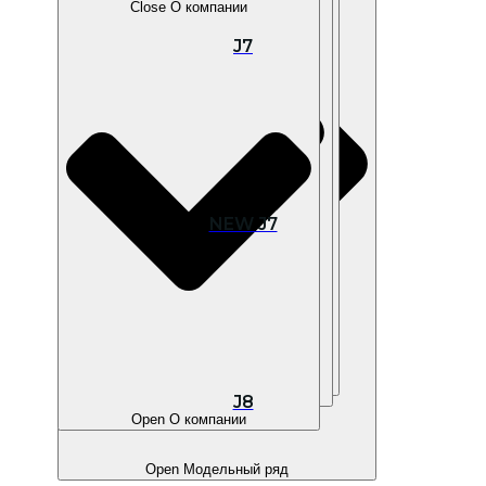
Close О компании
J7
Open В наличии
NEW J7
Open Покупателям
Open Владельцам
J8
Open О компании
Open Модельный ряд