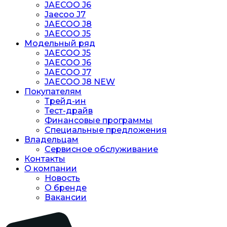
JAECOO J6
Jaecoo J7
JAECOO J8
JAECOO J5
Модельный ряд
JAECOO J5
JAECOO J6
JAECOO J7
JAECOO J8 NEW
Покупателям
Трейд-ин
Тест-драйв
Финансовые программы
Специальные предложения
Владельцам
Сервисное обслуживание
Контакты
О компании
Новость
O бренде
Вакансии