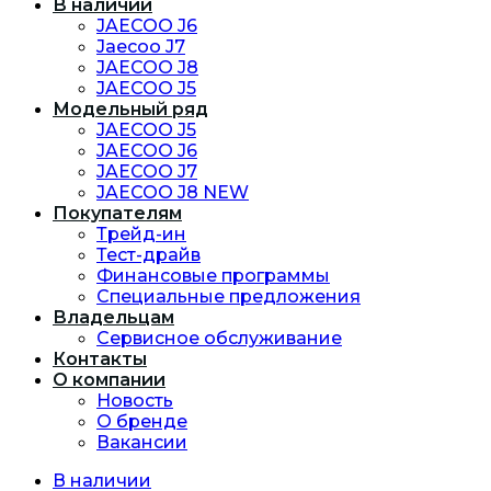
В наличии
JAECOO J6
Jaecoo J7
JAECOO J8
JAECOO J5
Модельный ряд
JAECOO J5
JAECOO J6
JAECOO J7
JAECOO J8 NEW
Покупателям
Трейд-ин
Тест-драйв
Финансовые программы
Специальные предложения
Владельцам
Сервисное обслуживание
Контакты
О компании
Новость
O бренде
Вакансии
В наличии